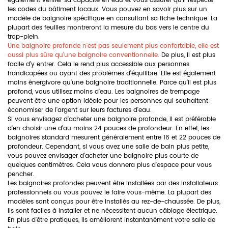
également vérifier sa capacité en eau et vous assurer qu'il respecte
les codes du bâtiment locaux. Vous pouvez en savoir plus sur un
modèle de baignoire spécifique en consultant sa fiche technique. La
plupart des feuilles montreront la mesure du bas vers le centre du
trop-plein.
Une baignoire profonde n'est pas seulement plus confortable, elle est
aussi plus sûre qu'une baignoire conventionnelle.
De plus, il est plus
facile d'y entrer. Cela le rend plus accessible aux personnes
handicapées ou ayant des problèmes d'équilibre. Elle est également
moins énergivore qu'une baignoire traditionnelle. Parce qu'il est plus
profond, vous utilisez moins d'eau. Les baignoires de trempage
peuvent être une option idéale pour les personnes qui souhaitent
économiser de l'argent sur leurs factures d'eau.
Si vous envisagez d'acheter une baignoire profonde, il est préférable
d'en choisir une d'au moins 24 pouces de profondeur. En effet, les
baignoires standard mesurent généralement entre 16 et 22 pouces de
profondeur. Cependant, si vous avez une salle de bain plus petite,
vous pouvez envisager d'acheter une baignoire plus courte de
quelques centimètres. Cela vous donnera plus d'espace pour vous
pencher.
Les baignoires profondes peuvent être installées par des installateurs
professionnels ou vous pouvez le faire vous-même. La plupart des
modèles sont conçus pour être installés au rez-de-chaussée. De plus,
ils sont faciles à installer et ne nécessitent aucun câblage électrique.
En plus d'être pratiques, ils améliorent instantanément votre salle de