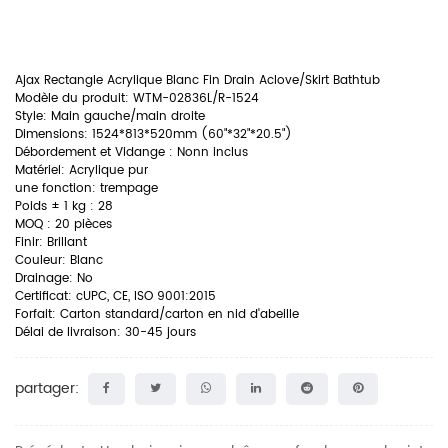
Ajax Rectangle Acrylique Blanc Fin Drain Aclove/Skirt Bathtub
Modèle du produit:
WTM-02836L/R-1524
Style:
Main gauche/main droite
Dimensions:
1524*813*520mm (60"*32"*20.5")
Débordement et Vidange :
Nonn inclus
Matériel:
Acrylique pur
une fonction:
trempage
Poids ± 1 kg :
28
MOQ :
20 pièces
Finir:
Brillant
Couleur:
Blanc
Drainage:
No
Certificat:
cUPC, CE, ISO 9001:2015
Forfait:
Carton standard/carton en nid d'abeille
Délai de livraison:
30-45 jours
partager: